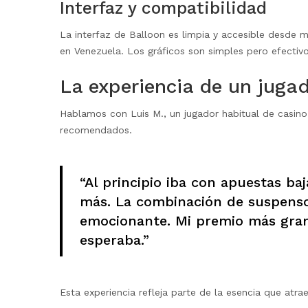
Interfaz y compatibilidad
La interfaz de Balloon es limpia y accesible desde m
en Venezuela. Los gráficos son simples pero efectiv
La experiencia de un juga
Hablamos con Luis M., un jugador habitual de casino
recomendados.
“Al principio iba con apuestas b
más. La combinación de suspenso 
emocionante. Mi premio más grand
esperaba.”
Esta experiencia refleja parte de la esencia que atr