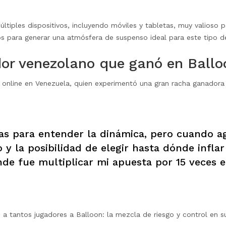
últiples dispositivos, incluyendo móviles y tabletas, muy valioso
os para generar una atmósfera de suspenso ideal para este tipo d
dor venezolano que ganó en Ballo
 online en Venezuela, quien experimentó una gran racha ganadora
ajas para entender la dinámica, pero cuando a
y la posibilidad de elegir hasta dónde inflar
e fue multiplicar mi apuesta por 15 veces e
ae a tantos jugadores a Balloon: la mezcla de riesgo y control en 