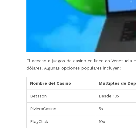
El acceso a juegos de casino en línea en Venezuela 
dólares. Algunas opciones populares incluyen:
Nombre del Casino
Multiples de Dep
Betsson
Desde 10x
RivieraCasino
5x
PlayClick
10x