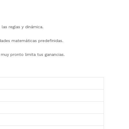
las reglas y dinámica.
idades matemáticas predefinidas.
e muy pronto limita tus ganancias.