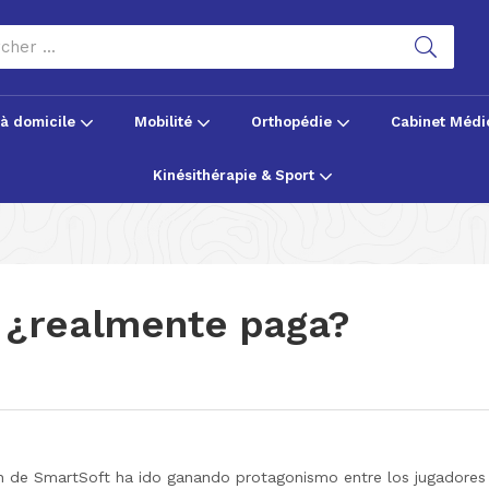
 à domicile
Mobilité
Orthopédie
Cabinet Médi
Kinésithérapie & Sport
: ¿realmente paga?
oon de SmartSoft ha ido ganando protagonismo entre los jugadores 