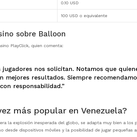
0.10 USD
100 USD o equivalente
sino sobre Balloon
ino PlayClick, quien comenta:
 jugadores nos solicitan. Notamos que quie
en mejores resultados. Siempre recomendamos
con responsabilidad.”
vez más popular en Venezuela?
ra la explosión inesperada del globo, se adapta muy bien a los 
o desde dispositivos móviles y la posibilidad de jugar pequeñas 