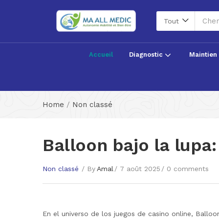
Tout
Accueil
Diagnostic
Maintien
Home
/
Non classé
Balloon bajo la lupa
Non classé
By
Amal
7 août 2025
0
comments
En el universo de los juegos de casino online, Ball