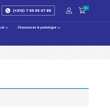
0
(+212) 7 05 05 47 85
cal
Chaussures & podologie