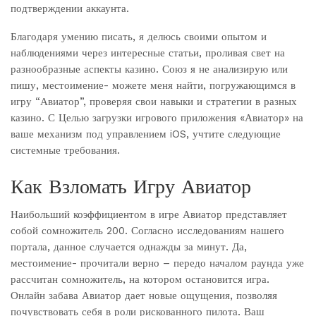
подтверждении аккаунта.
Благодаря умению писать, я делюсь своими опытом и
наблюдениями через интересные статьи, проливая свет на
разнообразные аспекты казино. Союз я не анализирую или
пишу, местоимение- можете меня найти, погружающимся в
игру “Авиатор”, проверяя свои навыки и стратегии в разных
казино. С Целью загрузки игрового приложения «Авиатор» на
ваше механизм под управлением iOS, учтите следующие
системные требования.
Как Взломать Игру Авиатор
Наибольший коэффициентом в игре Авиатор представляет
собой сомножитель 200. Согласно исследованиям нашего
портала, данное случается однажды за минут. Да,
местоимение- прочитали верно – передо началом раунда уже
рассчитан сомножитель, на котором остановится игра.
Онлайн забава Авиатор дает новые ощущения, позволяя
почувствовать себя в роли рискованного пилота. Ваш