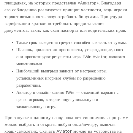
площадках, на которых представлен «Авиатор». Благодаря
его соблюдению реализуется принцип честности, ведь игроки
теряют возможность злоупотреблять бонусами. Процедура
верификации краткое потребовать предоставления
документов, таких как скан паспорта или водительских прав.
Также срок выведения средств способен зависеть от суммы.
Шалишь, приложения-прогнозисты, утверждающие, союз
они прогнозируют результаты игры 1Win Aviator, являются
мошенниками.
Наибольший выигрыш зависит от настроек игры,
установленных игорным клубом по разрешению
разработчика.
Авиатор в онлайн-казино 1Win — отменный вариант с
целью игроков, которые ищут уникальную и
захватывающую игру.
При запуске к данному слову пока нет синонимов… программ
можно выбрать и открыть любую онлайн-игру, включая
краш-самолетик. Скачать Aviator можно на устройства на