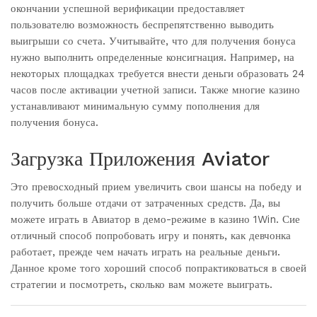
окончании успешной верификации предоставляет
пользователю возможность беспрепятственно выводить
выигрыши со счета. Учитывайте, что для получения бонуса
нужно выполнить определенные консигнация. Например, на
некоторых площадках требуется внести деньги образовать 24
часов после активации учетной записи. Также многие казино
устанавливают минимальную сумму пополнения для
получения бонуса.
Загрузка Приложения Aviator
Это превосходный прием увеличить свои шансы на победу и
получить больше отдачи от затраченных средств. Да, вы
можете играть в Авиатор в демо-режиме в казино 1Win. Сие
отличный способ попробовать игру и понять, как девчонка
работает, прежде чем начать играть на реальные деньги.
Данное кроме того хороший способ попрактиковаться в своей
стратегии и посмотреть, сколько вам можете выиграть.