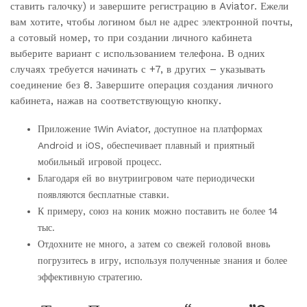
ставить галочку) и завершите регистрацию в Aviator. Ежели
вам хотите, чтобы логином был не адрес электронной почты,
а сотовый номер, то при создании личного кабинета
выберите вариант с использованием телефона. В одних
случаях требуется начинать с +7, в других – указывать
соединение без 8. Завершите операция создания личного
кабинета, нажав на соответствующую кнопку.
Приложение 1Win Aviator, доступное на платформах
Android и iOS, обеспечивает плавный и приятный
мобильный игровой процесс.
Благодаря ей во внутриигровом чате периодически
появляются бесплатные ставки.
К примеру, союз на коник можно поставить не более 14
тыс.
Отдохните не много, а затем со свежей головой вновь
погрузитесь в игру, используя полученные знания и более
эффективную стратегию.