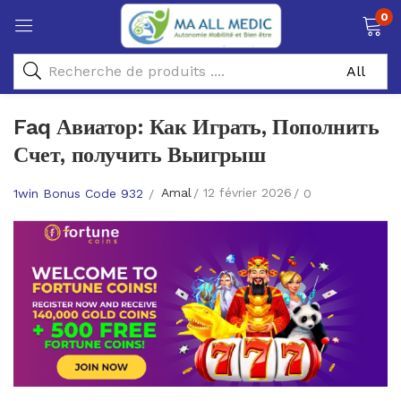
0
Faq Авиатор: Как Играть, Пополнить
Счет, получить Выигрыш
Amal
12 février 2026
1win Bonus Code 932
0