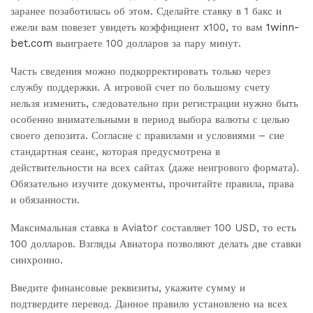
заранее позаботилась об этом. Сделайте ставку в 1 бакс и
ежели вам повезет увидеть коэффициент x100, то вам
1winn-
bet.com
выиграете 100 долларов за пару минут.
Часть сведения можно подкорректировать только через
службу поддержки. А игровой счет по большому счету
нельзя изменить, следовательно при регистрации нужно быть
особенно внимательными в период выбора валюты с целью
своего депозита. Согласие с правилами и условиями – сие
стандартная сеанс, которая предусмотрена в
действительности на всех сайтах (даже неигрового формата).
Обязательно изучите документы, прочитайте правила, права
и обязанности.
Максимальная ставка в Aviator составляет 100 USD, то есть
100 долларов. Взгляды Авиатора позволяют делать две ставки
синхронно.
Введите финансовые реквизиты, укажите сумму и
подтвердите перевод. Данное правило установлено на всех