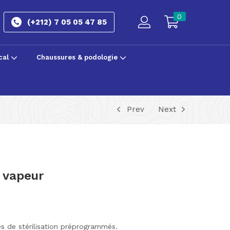
0
(+212) 7 05 05 47 85
cal
Chaussures & podologie
Prev
Next
a vapeur
 de stérilisation préprogrammés.