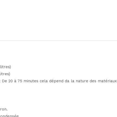
itres)
itres)
 : De 20 à 75 minutes cela dépend da la nature des matériaux u
iron.
 condensée.