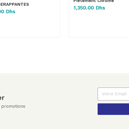
Pietement Chrome
DERAPPANTES
1,350.00
Dhs
00
Dhs
er
r promotions